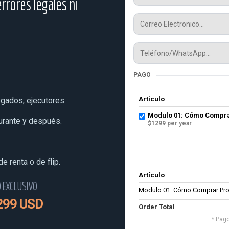
rrores legales ni
PAGO
Articulo
ogados, ejecutores.
Modulo 01: Cómo Compra
urante y después.
$1299 per year
e renta o de flip.
Artículo
O EXCLUSIVO
Modulo 01: Cómo Comprar Pro
299 USD
Order Total
* Pag